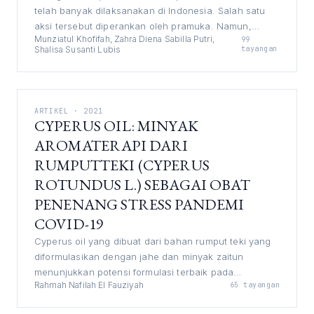
telah banyak dilaksanakan di Indonesia. Salah satu
aksi tersebut diperankan oleh pramuka. Namun,
Munziatul Khofifah, Zahra Diena Sabilla Putri,
99
belum banyak aksi sosial di lingkungan pondok
Shalisa Susanti Lubis
tayangan
pesantren. Untuk mendukung protokol 3M, studi
gerakan sosial kemasyarakatan diperlukan untuk
merefleksikan dan mengadaptasikan kegiatan sosial.
Dengan demikian, tujuan dari penulisan karya tulis ini
ARTIKEL · 2021
adalah (1) mengkaji kegiatan-kegiatan penegakan
CYPERUS OIL: MINYAK
protokol kesehatan 3M yang sudah dilakukan oleh
AROMATERAPI DARI
pramuka Indonesia, dan (2) mensintesis gagasan
RUMPUTTEKI (CYPERUS
gerakan sosial yang mendukung kemandirian
penegakan protokol kesehatan 3M. Metode penulisan
ROTUNDUS L.) SEBAGAI OBAT
yang digunakan adalah studi literatur dengan
PENENANG STRESS PANDEMI
pendekatan analisis deskriptif kualitatif. Penulisan ini
COVID-19
dilakukan selama 3 minggu di MA Integratif NU Al-
Cyperus oil yang dibuat dari bahan rumput teki yang
Hikmah dan PPPI Jeru Tumpang. Pengumpulan data
diformulasikan dengan jahe dan minyak zaitun
berupa data literatur, observasi, wawancara, dan
menunjukkan potensi formulasi terbaik pada
dokumentasi. Analisis data dilakukan dengan: (1)
Rahmah Nafilah El Fauziyah
65 tayangan
komposisi 4,8 gram jahe & 14,4 gram teki (produk
mereduksi data, (2) menyajikan data, dan (3) menarik
A).Cyperus oil dapat dibuat dan diolah secara mandiri
kesimpulan. Hasil dari penulisan ini menunjukkan